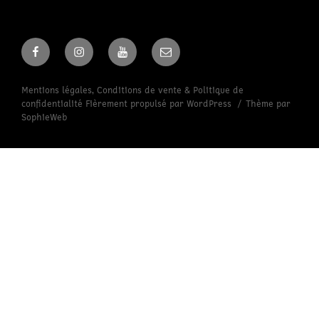
Facebook
Instagram
Youtube
Email
Mentions légales, Conditions de vente & Politique de
confidentialité
Fièrement propulsé par WordPress
Thème par
SophieWeb