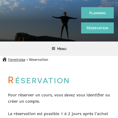
Aller
au
Planning
contenu
principal
Réservation
Sport
—
Menu
Santé
Formiroise
>
Réservation
R
ÉSERVATION
Pour réserver un cours, vous devez vous identifier ou
créer un compte.
La réservation est possible 1 à 2 jours après l’achat