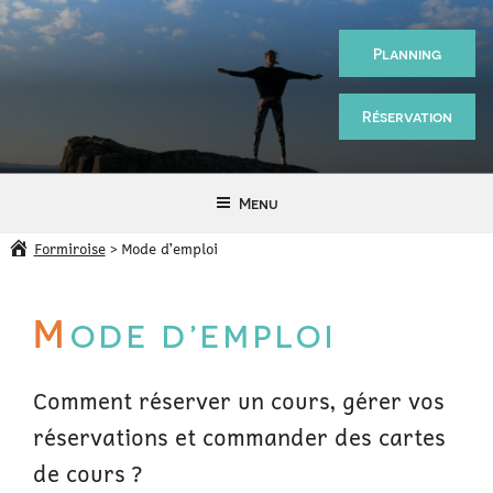
Aller
au
Planning
contenu
principal
Réservation
Sport
—
Menu
Santé
Formiroise
>
Mode d’emploi
M
ODE D’EMPLOI
Comment réserver un cours, gérer vos
réservations et commander des cartes
de cours ?