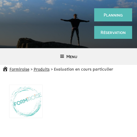
Aller
au
Planning
contenu
principal
Réservation
Sport
—
Menu
Santé
Formiroise
>
Produits
>
Evaluation en cours particulier