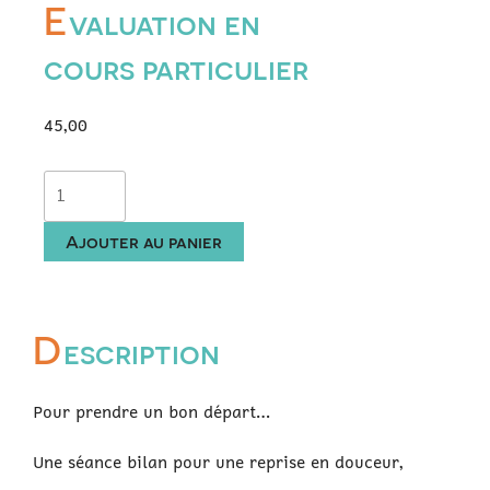
E
valuation en
cours particulier
45,00
quantité
de
Evaluation
Ajouter au panier
en
cours
particulier
D
escription
Pour prendre un bon départ…
Une séance bilan pour une reprise en douceur,