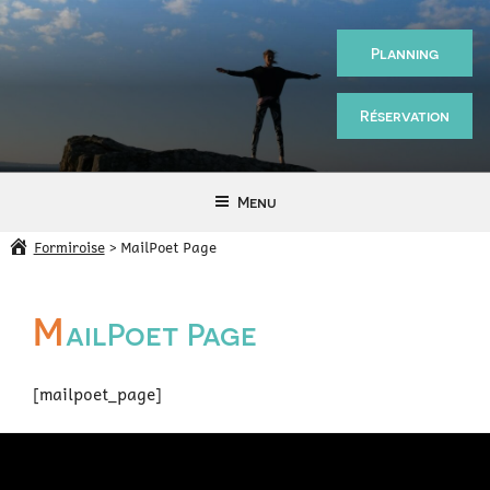
Aller
au
Planning
contenu
principal
Réservation
Sport
—
Menu
Santé
Formiroise
>
MailPoet Page
M
ailPoet Page
[mailpoet_page]